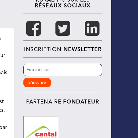
RURALITIC SUR LES
RÉSEAUX SOCIAUX
n
INSCRIPTION
NEWSLETTER
our
E-
ais
mail
(Nécessaire)
st
PARTENAIRE
FONDATEUR
cs,
par